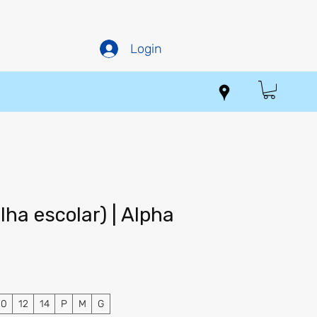
Login
lha escolar) | Alpha
Preço
promocional
10
12
14
P
M
G