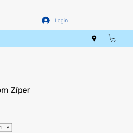
Login
om Zíper
Preço
promocional
4
P