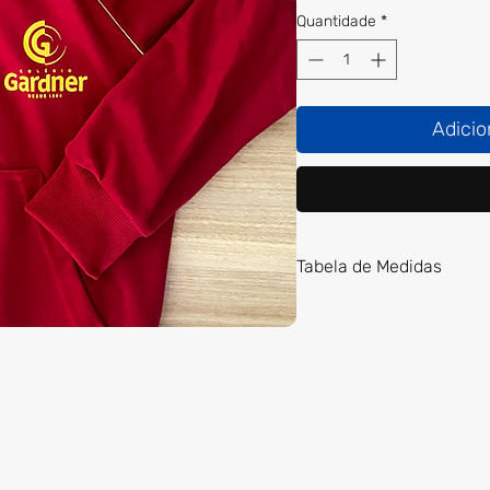
Quantidade
*
Adicio
Tabela de Medidas
*medidas em cm
Tam.
Comprim
o
01
39
02
41