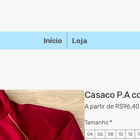
Início
Loja
Casaco P.A c
A partir de
R$96,40
Tamanho
*
04
06
08
10
12
1