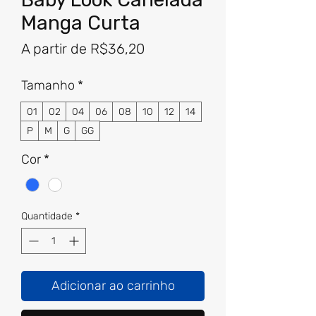
Manga Curta
Preço
A partir de
R$36,20
promocional
Tamanho
*
01
02
04
06
08
10
12
14
P
M
G
GG
Cor
*
Quantidade
*
Adicionar ao carrinho