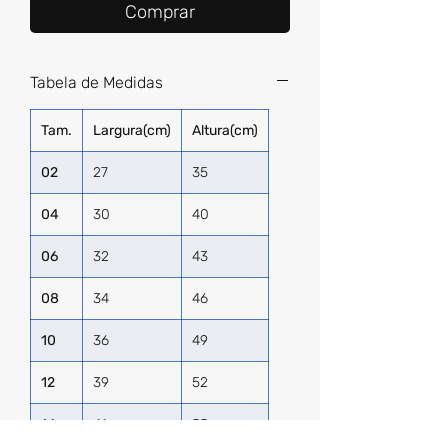
Comprar
Tabela de Medidas
Tam.
Largura(cm)
Altura(cm)
02
27
35
04
30
40
06
32
43
08
34
46
10
36
49
12
39
52
14
41
55