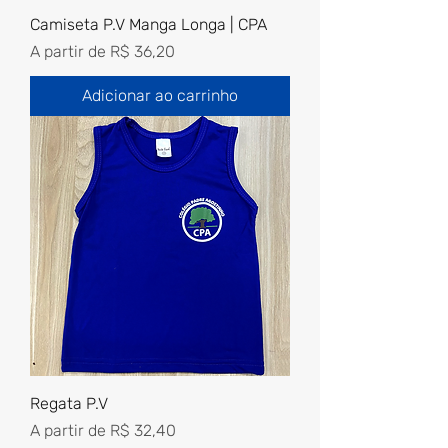
Camiseta P.V Manga Longa | CPA
Preço promocional
A partir de
R$ 36,20
Adicionar ao carrinho
Regata P.V
Preço promocional
A partir de
R$ 32,40