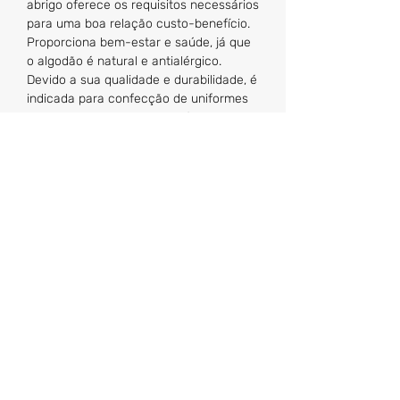
abrigo oferece os requisitos necessários
para uma boa relação custo-benefício.
Proporciona bem-estar e saúde, já que
o algodão é natural e antialérgico.
Devido a sua qualidade e durabilidade, é
indicada para confecção de uniformes
escolares. As peças são práticas,
confortáveis, resistentes e fáceis de
lavar e secar.
Tabela de Medidas
*medidas em cm
Tam.
Comprimento
Largura
Comprimento
da manga
Ponto Final Uniformes
Ltda
95798955
/0001-42
01
CNPJ
39
35
33
pfuniformes@gmail.com
02
41
37
35
(48) 3241-8921