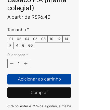
colegial)
Preço
A partir de
R$96,40
promocional
Tamanho
*
01
02
04
06
08
10
12
14
P
M
G
GG
Quantidade
*
Adicionar ao carrinho
Comprar
65% poliéster e 35% de algodão, a malha