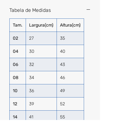
Tabela de Medidas
Tam.
Largura(cm)
Altura(cm)
02
27
35
04
30
40
06
32
43
08
34
46
10
36
49
12
39
52
14
41
55
P
43
57