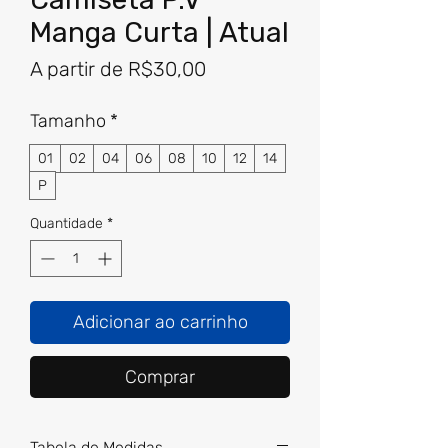
Manga Curta | Atual
Preço
A partir de
R$30,00
promocional
Tamanho
*
01
02
04
06
08
10
12
14
P
Quantidade
*
Adicionar ao carrinho
Comprar
Tabela de Medidas