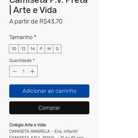
| Arte e Vida
Preço
A partir de
R$43,70
promocional
Tamanho
*
10
12
14
P
M
G
Quantidade
*
Adicionar ao carrinho
Comprar
Colégio Arte e Vida
CAMISETA AMARELA - Ens. Infantil
CAMISETA AZUL ROYAL - 1º ao 5º ano