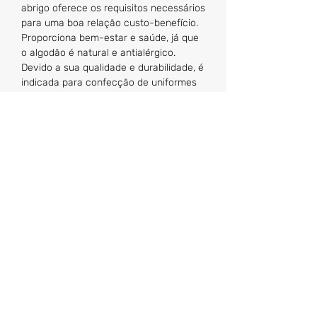
abrigo oferece os requisitos necessários
para uma boa relação custo-benefício.
Proporciona bem-estar e saúde, já que
o algodão é natural e antialérgico.
Devido a sua qualidade e durabilidade, é
indicada para confecção de uniformes
escolares. As peças são práticas.
confortáveis, resistentes e fáceis de
lavar e secar.
Tabela de Medidas
*medidas em cm
Tam.
Comprimento
Largura
Comprimento
da manga
Ponto Final Uniformes
Ltda
95798955
/0001-42
01
CNPJ
39
35
33
pfuniformes@gmail.com
02
41
37
35
(48) 3241-8921