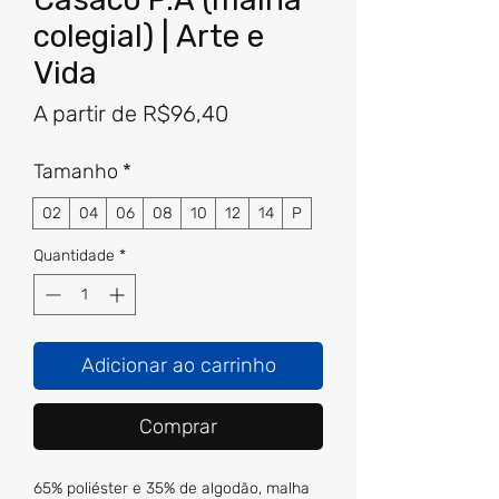
colegial) | Arte e
Vida
Preço
A partir de
R$96,40
promocional
Tamanho
*
02
04
06
08
10
12
14
P
Quantidade
*
Adicionar ao carrinho
Comprar
65% poliéster e 35% de algodão, malha