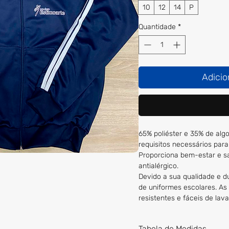
10
12
14
P
Quantidade
*
Adicio
65% poliéster e 35% de alg
requisitos necessários par
Proporciona bem-estar e sa
antialérgico.
Devido a sua qualidade e d
de uniformes escolares. As 
resistentes e fáceis de lava
Tabela de Medidas