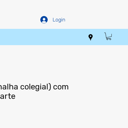
Login
alha colegial) com
oarte
Preço
0
promocional