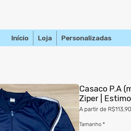
Início
Loja
Personalizadas
Casaco P.A (m
Ziper | Estim
A partir de
R$113,9
Tamanho
*