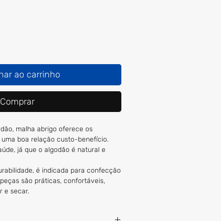
nar ao carrinho
Comprar
odão, malha abrigo oferece os
a uma boa relação custo-benefício.
úde, já que o algodão é natural e
urabilidade, é indicada para confecção
peças são práticas, confortáveis,
r e secar.