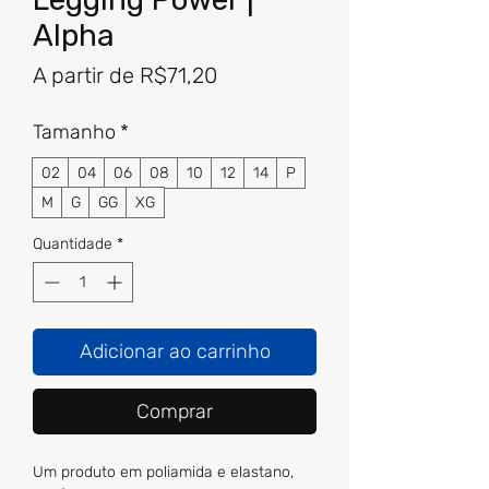
Alpha
Preço
A partir de
R$71,20
promocional
Tamanho
*
02
04
06
08
10
12
14
P
M
G
GG
XG
Quantidade
*
Adicionar ao carrinho
Comprar
Um produto em poliamida e elastano,