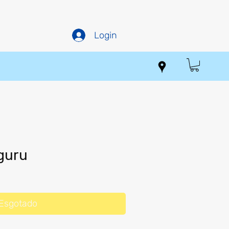
Login
guru
Preço
promocional
Esgotado