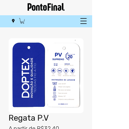
Regata P.V
Preço
A partir de
R$32,40