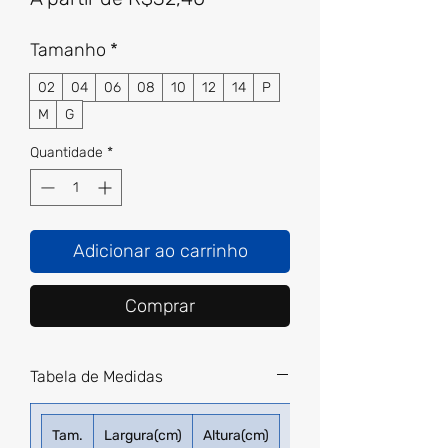
promocional
Tamanho
*
02
04
06
08
10
12
14
P
M
G
Quantidade
*
Adicionar ao carrinho
Comprar
Tabela de Medidas
Tam.
Largura(cm)
Altura(cm)