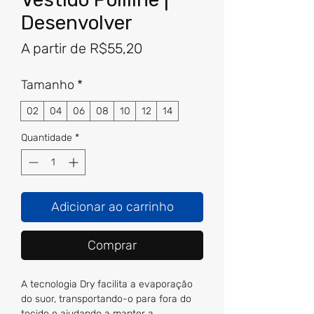
Desenvolver
Preço
A partir de
R$55,20
promocional
Tamanho
*
02
04
06
08
10
12
14
Quantidade
*
Adicionar ao carrinho
Comprar
A tecnologia Dry facilita a evaporação
do suor, transportando-o para fora do
tecido e ajudando a manter a